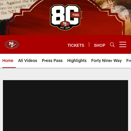
Skip
to
main
content
TICKETS
SHOP
Open menu button
Home
All Videos
Press Pass
Highlights
Forty Niner Way
Fr