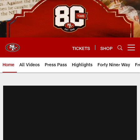
Skip
to
main
content
TICKETS
SHOP
Open menu button
Home
All Videos
Press Pass
Highlights
Forty Niner Way
Fr