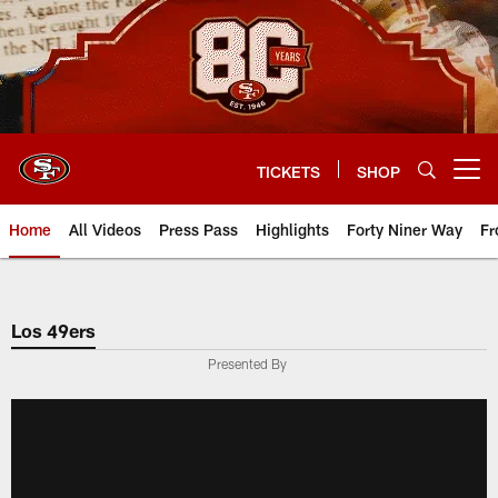
Skip
to
main
content
TICKETS
SHOP
Open menu button
Home
All Videos
Press Pass
Highlights
Forty Niner Way
Fr
Los 49ers
Presented By