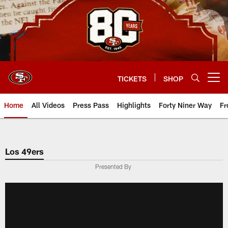
Skip
to
main
content
TICKETS
SHOP
Open menu button
Home
All Videos
Press Pass
Highlights
Forty Niner Way
Fr
Los 49ers
Presented By