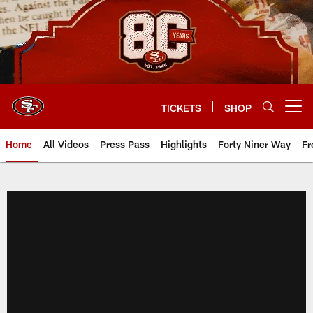
Skip
to
main
content
TICKETS
SHOP
Open menu button
Home
All Videos
Press Pass
Highlights
Forty Niner Way
Fr