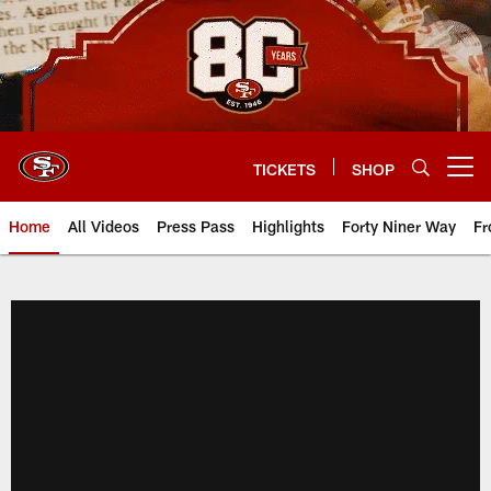
Skip
to
main
content
TICKETS
SHOP
Open menu button
Home
All Videos
Press Pass
Highlights
Forty Niner Way
Fr