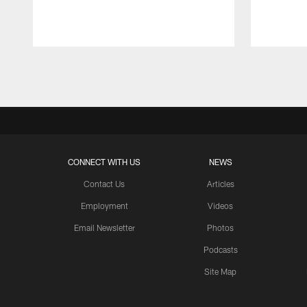
Pause
Play
CONNECT WITH US
NEWS
Contact Us
Articles
Employment
Videos
Email Newsletter
Photos
Podcasts
Site Map