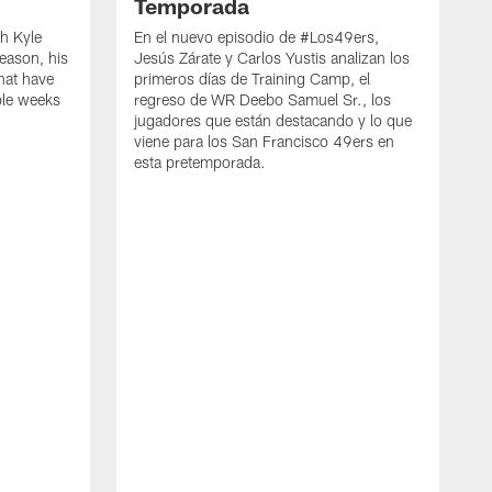
Temporada
h Kyle
En el nuevo episodio de #Los49ers,
eason, his
Jesús Zárate y Carlos Yustis analizan los
that have
primeros días de Training Camp, el
ple weeks
regreso de WR Deebo Samuel Sr., los
jugadores que están destacando y lo que
viene para los San Francisco 49ers en
esta pretemporada.
B
d
d
a
R