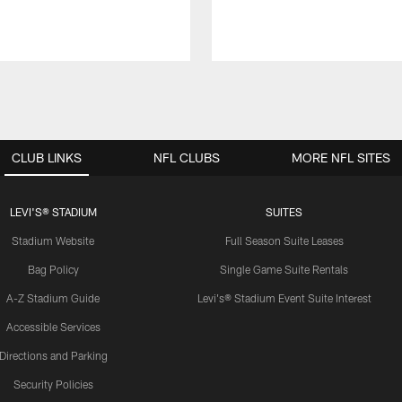
CLUB LINKS
NFL CLUBS
MORE NFL SITES
LEVI'S® STADIUM
SUITES
Stadium Website
Full Season Suite Leases
Bag Policy
Single Game Suite Rentals
A-Z Stadium Guide
Levi's® Stadium Event Suite Interest
Accessible Services
Directions and Parking
Security Policies