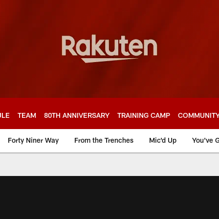
ULE
TEAM
80TH ANNIVERSARY
TRAINING CAMP
COMMUNIT
Forty Niner Way
From the Trenches
Mic'd Up
You've G