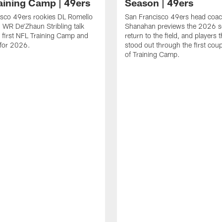
aining Camp | 49ers
Season | 49ers
isco 49ers rookies DL Romello
San Francisco 49ers head coac
 WR De'Zhaun Stribling talk
Shanahan previews the 2026 s
r first NFL Training Camp and
return to the field, and players 
s for 2026.
stood out through the first cou
of Training Camp.