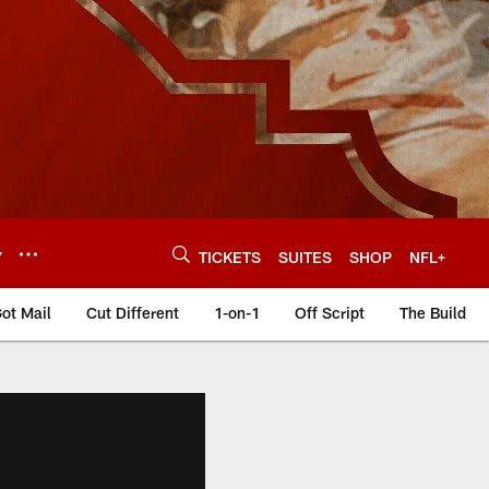
Y
TICKETS
SUITES
SHOP
NFL+
ot Mail
Cut Different
1-on-1
Off Script
The Build