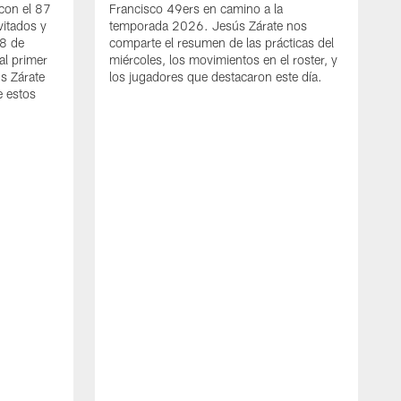
con el 87
Francisco 49ers en camino a la
vitados y
temporada 2026. Jesús Zárate nos
 8 de
comparte el resumen de las prácticas del
al primer
miércoles, los movimientos en el roster, y
s Zárate
los jugadores que destacaron este día.
e estos
A
C
C
s
J
a
j
d