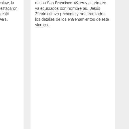
nlaw, la
de los San Francisco 49ers y el primero
destacaron
ya equipados con hombreras. Jesús
 este
Zárate estuvo presente y nos trae todos
9ers.
los detalles de los entrenamientos de este
viernes.
J
L
4
J
l
d
n
a
s