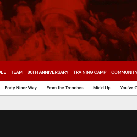
ULE
TEAM
80TH ANNIVERSARY
TRAINING CAMP
COMMUNIT
Forty Niner Way
From the Trenches
Mic'd Up
You've G