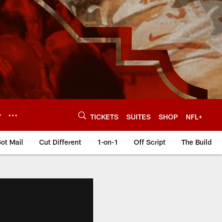
Y
TICKETS
SUITES
SHOP
NFL+
ot Mail
Cut Different
1-on-1
Off Script
The Build