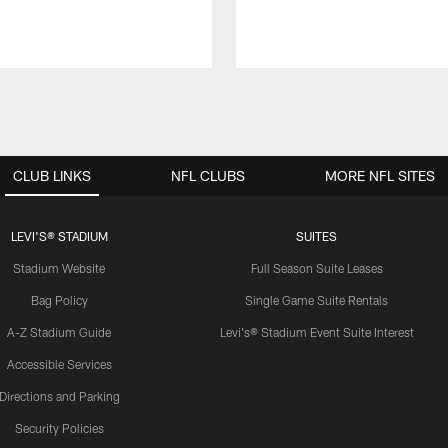
CLUB LINKS
NFL CLUBS
MORE NFL SITES
LEVI'S® STADIUM
SUITES
Stadium Website
Full Season Suite Leases
Bag Policy
Single Game Suite Rentals
A-Z Stadium Guide
Levi's® Stadium Event Suite Interest
Accessible Services
Directions and Parking
Security Policies