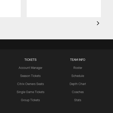
TICKETS
TEAM INFO
Account Manager
Roster
Season Tickets
Schedule
Citrix Owners Seats
Depth Chart
Single Game Tickets
Coaches
Group Tickets
Stats