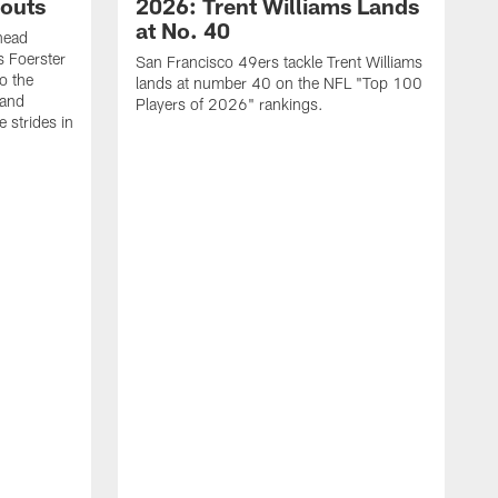
outs
2026: Trent Williams Lands
at No. 40
head
s Foerster
San Francisco 49ers tackle Trent Williams
o the
lands at number 40 on the NFL "Top 100
 and
Players of 2026" rankings.
 strides in
C
C
s
J
a
j
d