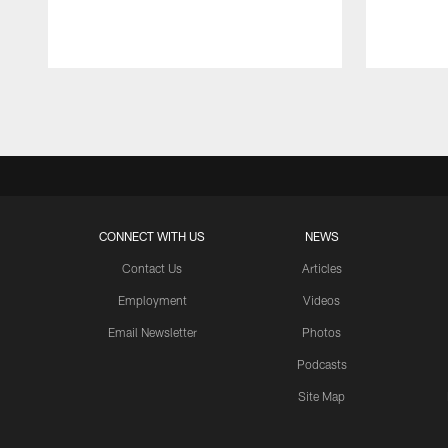
Pause
Play
CONNECT WITH US
NEWS
Contact Us
Articles
Employment
Videos
Email Newsletter
Photos
Podcasts
Site Map