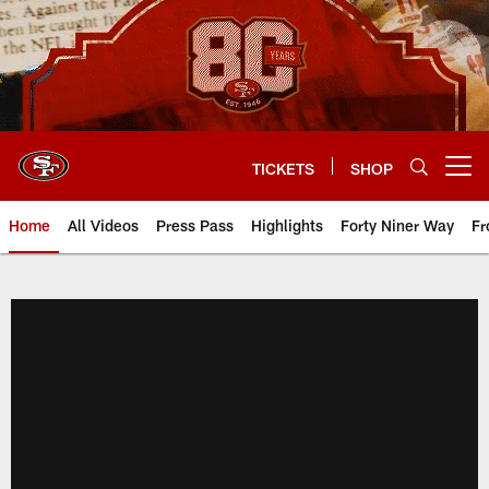
Skip
to
main
content
TICKETS
SHOP
Open menu button
Home
All Videos
Press Pass
Highlights
Forty Niner Way
Fr