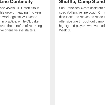
Line Continuity
Shuffle, Camp Stand
isco 49ers CB Upton Stout
San Francisco 49ers assistant 
his growth heading into year
coach/offensive line coach Chri
is work against WR Deebo
discussed the moves he made t
 in practice, while OL Jake
offensive line throughout camp
ared the benefits of returning
highlighted players who've made
ve offensive line starters.
Week 3.