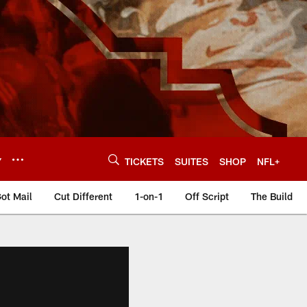
Y
TICKETS
SUITES
SHOP
NFL+
ot Mail
Cut Different
1-on-1
Off Script
The Build