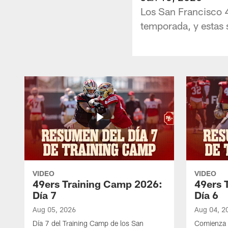
Los San Francisco 4
temporada, y estas s
VIDEO
VIDEO
49ers Training Camp 2026:
49ers 
Día 7
Día 6
Aug 05, 2026
Aug 04, 2
Día 7 del Training Camp de los San
Comienza 