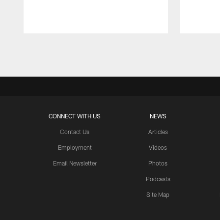
Pause
Play
CONNECT WITH US
NEWS
Contact Us
Articles
Employment
Videos
Email Newsletter
Photos
Podcasts
Site Map