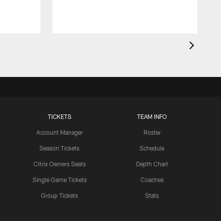
TICKETS
TEAM INFO
Account Manager
Roster
Season Tickets
Schedule
Citrix Owners Seats
Depth Chart
Single Game Tickets
Coaches
Group Tickets
Stats