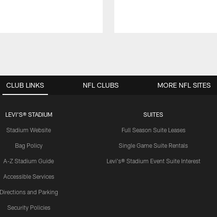
CLUB LINKS
NFL CLUBS
MORE NFL SITES
LEVI'S® STADIUM
SUITES
Stadium Website
Full Season Suite Leases
Bag Policy
Single Game Suite Rentals
A-Z Stadium Guide
Levi's® Stadium Event Suite Interest
Accessible Services
Directions and Parking
Security Policies