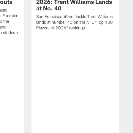
outs
2026: Trent Williams Lands
at No. 40
head
s Foerster
San Francisco 49ers tackle Trent Williams
o the
lands at number 40 on the NFL "Top 100
 and
Players of 2026" rankings.
 strides in
C
C
s
J
a
j
d