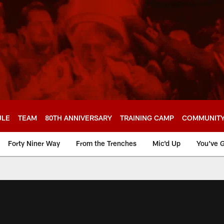
ULE
TEAM
80TH ANNIVERSARY
TRAINING CAMP
COMMUNIT
Forty Niner Way
From the Trenches
Mic'd Up
You've G