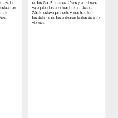
nlaw, la
de los San Francisco 49ers y el primero
destacaron
ya equipados con hombreras. Jesús
 este
Zárate estuvo presente y nos trae todos
9ers.
los detalles de los entrenamientos de este
viernes.
J
L
4
J
l
d
n
a
s