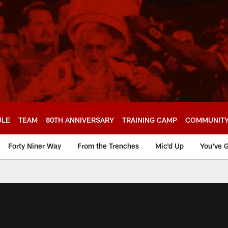
ULE
TEAM
80TH ANNIVERSARY
TRAINING CAMP
COMMUNIT
Forty Niner Way
From the Trenches
Mic'd Up
You've G