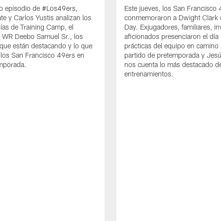
o episodio de #Los49ers,
Este jueves, los San Francisco
te y Carlos Yustis analizan los
conmemoraron a Dwight Clark 
ías de Training Camp, el
Day. Exjugadores, familiares, in
e WR Deebo Samuel Sr., los
aficionados presenciaron el día
que están destacando y lo que
prácticas del equipo en camino 
 los San Francisco 49ers en
partido de pretemporada y Jesú
emporada.
nos cuenta lo más destacado d
entrenamientos.