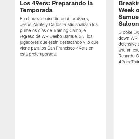
Los 49ers: Preparando la
Breaki
Temporada
Week o
Samuel
En el nuevo episodio de #Los49ers,
Saloon
Jesús Zárate y Carlos Yustis analizan los
primeros días de Training Camp, el
Brooke Eva
regreso de WR Deebo Samuel Sr., los
down WR D
jugadores que están destacando y lo que
defensive 
viene para los San Francisco 49ers en
and an exc
esta pretemporada.
Renardo Gr
49ers Tra