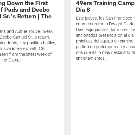
ng Down the First
49ers Training Camp
f Pads and Deebo
Día 8
 Sr.'s Return | The
Este jueves, los San Francisco
conmemoraron a Dwight Clark 
Day. Exjugadores, familiares, in
ns and Aubrie Tolliver break
aficionados presenciaron el día
eebo Samuel Sr.'s return,
prácticas del equipo en camino 
standouts, key position battles,
partido de pretemporada y Jesú
lusive interview with CB
nos cuenta lo más destacado d
een from the latest week of
entrenamientos.
ining Camp.