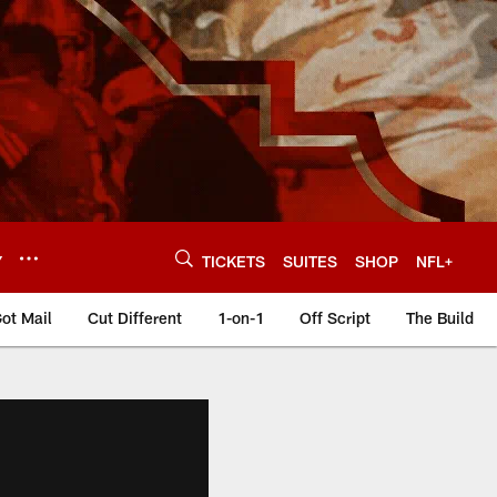
Y
TICKETS
SUITES
SHOP
NFL+
ot Mail
Cut Different
1-on-1
Off Script
The Build