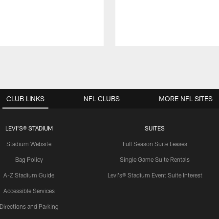
CLUB LINKS
NFL CLUBS
MORE NFL SITES
LEVI'S® STADIUM
SUITES
Stadium Website
Full Season Suite Leases
Bag Policy
Single Game Suite Rentals
A-Z Stadium Guide
Levi's® Stadium Event Suite Interest
Accessible Services
Directions and Parking