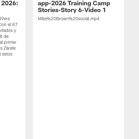
 2026:
app-2026 Training Camp
Stories-Story 6-Video 1
 49ers
Mike%20Brown%20social.mp4
con el 87
vitados y
 8 de
al primer
s Zárate
e estos
S
d
w
A