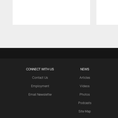
Pause
Play
CONNECT WITH US
NEWS
Contact Us
Articles
Employment
Videos
Email Newsletter
Photos
Podcasts
Site Map