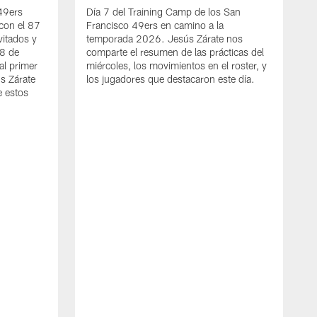
 49ers
Día 7 del Training Camp de los San
con el 87
Francisco 49ers en camino a la
vitados y
temporada 2026. Jesús Zárate nos
 8 de
comparte el resumen de las prácticas del
al primer
miércoles, los movimientos en el roster, y
s Zárate
los jugadores que destacaron este día.
e estos
A
C
C
s
J
a
j
d