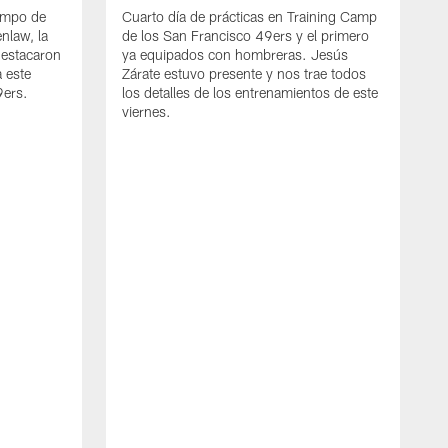
ampo de
Cuarto día de prácticas en Training Camp
nlaw, la
de los San Francisco 49ers y el primero
destacaron
ya equipados con hombreras. Jesús
 este
Zárate estuvo presente y nos trae todos
9ers.
los detalles de los entrenamientos de este
viernes.
J
L
4
J
l
d
n
a
s