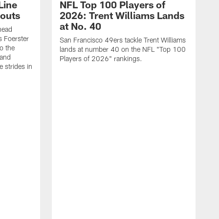
Line
NFL Top 100 Players of
outs
2026: Trent Williams Lands
at No. 40
head
s Foerster
San Francisco 49ers tackle Trent Williams
o the
lands at number 40 on the NFL "Top 100
 and
Players of 2026" rankings.
 strides in
C
C
s
J
a