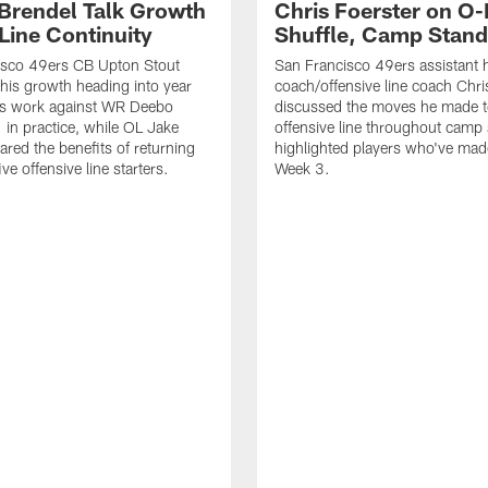
 Brendel Talk Growth
Chris Foerster on O-
Line Continuity
Shuffle, Camp Stand
isco 49ers CB Upton Stout
San Francisco 49ers assistant 
his growth heading into year
coach/offensive line coach Chri
is work against WR Deebo
discussed the moves he made t
 in practice, while OL Jake
offensive line throughout camp
ared the benefits of returning
highlighted players who've made
ve offensive line starters.
Week 3.