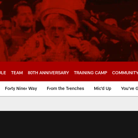
ULE
TEAM
80TH ANNIVERSARY
TRAINING CAMP
COMMUNIT
Forty Niner Way
From the Trenches
Mic'd Up
You've G