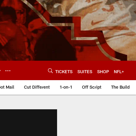
Y
TICKETS
SUITES
SHOP
NFL+
ot Mail
Cut Different
1-on-1
Off Script
The Build