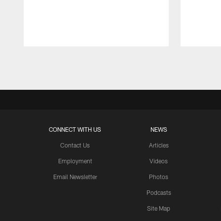
Pause
Play
CONNECT WITH US
NEWS
Contact Us
Articles
Employment
Videos
Email Newsletter
Photos
Podcasts
Site Map