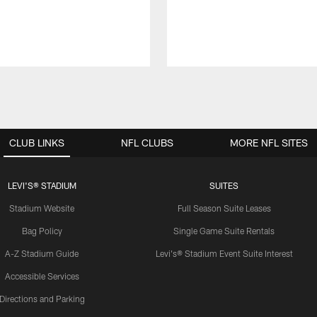
CLUB LINKS
NFL CLUBS
MORE NFL SITES
LEVI'S® STADIUM
SUITES
Stadium Website
Full Season Suite Leases
Bag Policy
Single Game Suite Rentals
A-Z Stadium Guide
Levi's® Stadium Event Suite Interest
Accessible Services
Directions and Parking