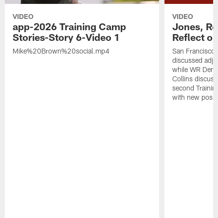
VIDEO
VIDEO
app-2026 Training Camp
Jones, Ro
Stories-Story 6-Video 1
Reflect o
Mike%20Brown%20social.mp4
San Francisco
discussed adjus
while WR Dema
Collins discuss
second Trainin
with new posit