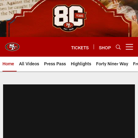
Skip
to
main
content
TICKETS
SHOP
Open menu button
Home
All Videos
Press Pass
Highlights
Forty Niner Way
Fr