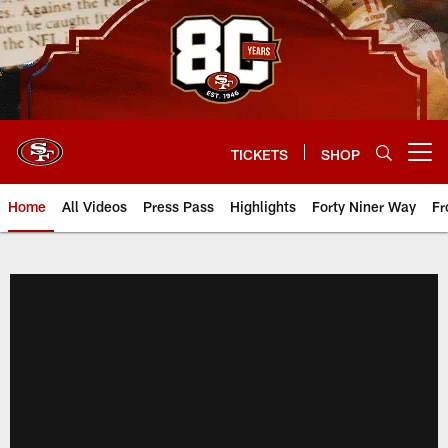
Skip
to
main
content
TICKETS
SHOP
Open menu button
Home
All Videos
Press Pass
Highlights
Forty Niner Way
Fr