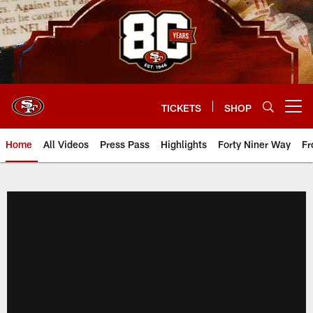
Skip
to
main
content
TICKETS
SHOP
Open menu button
Home
All Videos
Press Pass
Highlights
Forty Niner Way
Fr