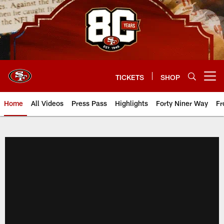
Skip
to
main
content
TICKETS
SHOP
Open menu button
Home
All Videos
Press Pass
Highlights
Forty Niner Way
Fr