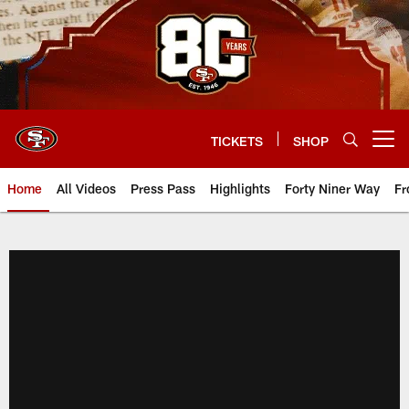
Skip
to
main
content
TICKETS
SHOP
Open menu button
Home
All Videos
Press Pass
Highlights
Forty Niner Way
Fr