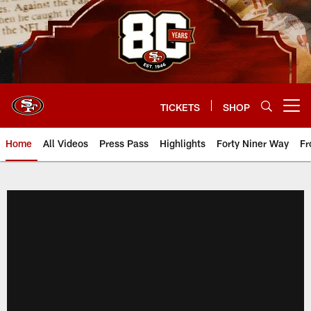
Skip
to
main
content
TICKETS
SHOP
Open menu button
Home
All Videos
Press Pass
Highlights
Forty Niner Way
Fr