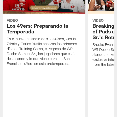
VIDEO
VIDEO
Los 49ers: Preparando la
Breaking 
Temporada
of Pads a
Sr.'s Retu
En el nuevo episodio de #Los49ers, Jesús
Zárate y Carlos Yustis analizan los primeros
Brooke Evans a
días de Training Camp, el regreso de WR
WR Deebo Samue
Deebo Samuel Sr., los jugadores que están
standouts, key 
destacando y lo que viene para los San
exclusive inte
Francisco 49ers en esta pretemporada.
from the lates