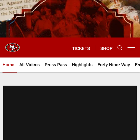
Skip
to
main
content
TICKETS
SHOP
Open menu button
Home
All Videos
Press Pass
Highlights
Forty Niner Way
Fr