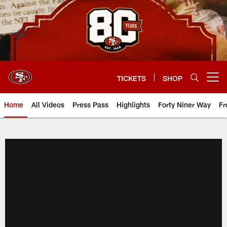
Skip
to
main
content
TICKETS
SHOP
Open menu button
Home
All Videos
Press Pass
Highlights
Forty Niner Way
Fr