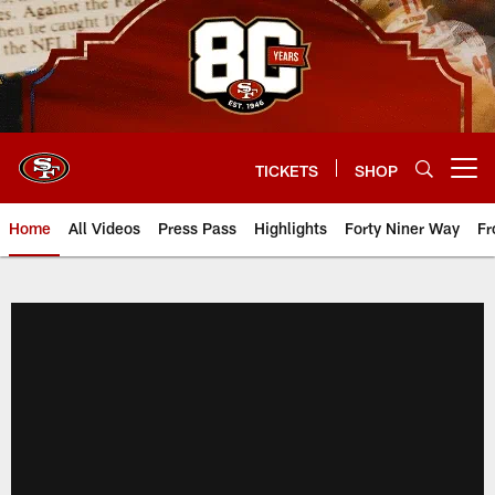
Skip
to
main
content
TICKETS
SHOP
Open menu button
Home
All Videos
Press Pass
Highlights
Forty Niner Way
Fr