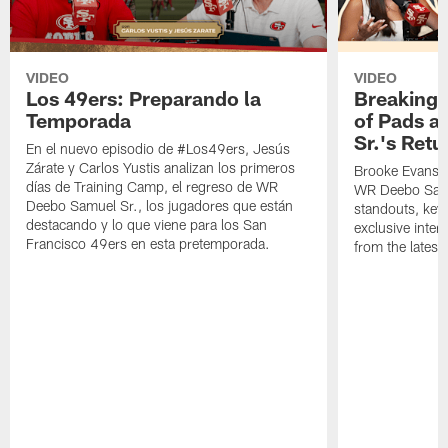
VIDEO
VIDEO
Los 49ers: Preparando la
Breaking 
Temporada
of Pads a
Sr.'s Retu
En el nuevo episodio de #Los49ers, Jesús
Zárate y Carlos Yustis analizan los primeros
Brooke Evans a
días de Training Camp, el regreso de WR
WR Deebo Samue
Deebo Samuel Sr., los jugadores que están
standouts, key 
destacando y lo que viene para los San
exclusive inte
Francisco 49ers en esta pretemporada.
from the lates