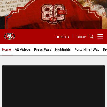
Skip
to
main
content
TICKETS
SHOP
Open menu button
Home
All Videos
Press Pass
Highlights
Forty Niner Way
Fr