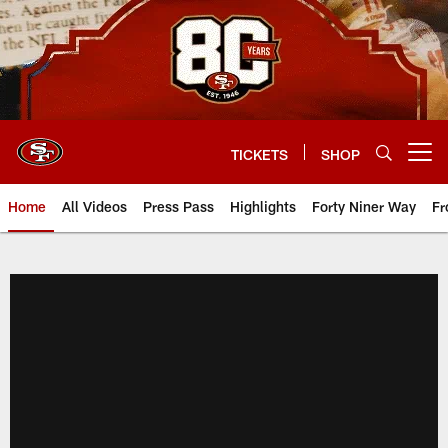
Skip
to
main
content
TICKETS
SHOP
Open menu button
Home
All Videos
Press Pass
Highlights
Forty Niner Way
Fr