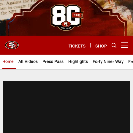
Skip
to
main
content
TICKETS
SHOP
Open menu button
Home
All Videos
Press Pass
Highlights
Forty Niner Way
Fr