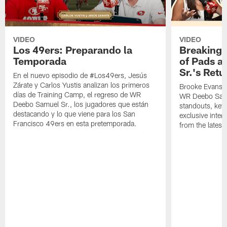
VIDEO
VIDEO
Los 49ers: Preparando la
Breaking 
Temporada
of Pads a
Sr.'s Retu
En el nuevo episodio de #Los49ers, Jesús
Zárate y Carlos Yustis analizan los primeros
Brooke Evans a
días de Training Camp, el regreso de WR
WR Deebo Samue
Deebo Samuel Sr., los jugadores que están
standouts, key 
destacando y lo que viene para los San
exclusive inte
Francisco 49ers en esta pretemporada.
from the lates