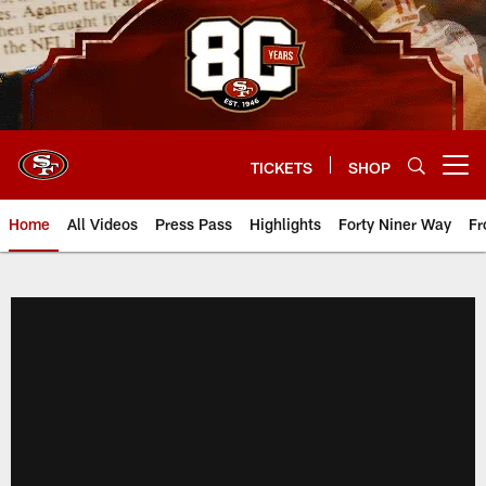
Skip
to
main
content
TICKETS
SHOP
Open menu button
Home
All Videos
Press Pass
Highlights
Forty Niner Way
Fr