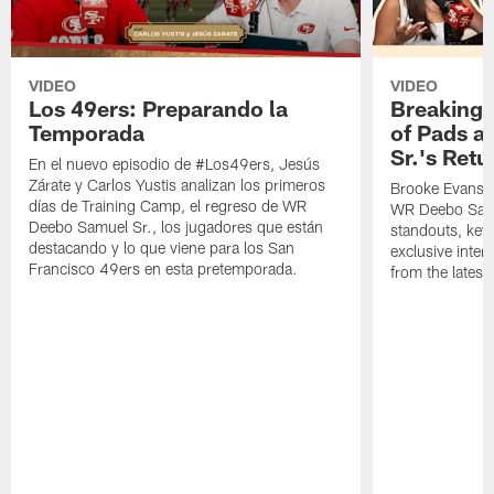
VIDEO
VIDEO
Los 49ers: Preparando la
Breaking 
Temporada
of Pads a
Sr.'s Retu
En el nuevo episodio de #Los49ers, Jesús
Zárate y Carlos Yustis analizan los primeros
Brooke Evans a
días de Training Camp, el regreso de WR
WR Deebo Samue
Deebo Samuel Sr., los jugadores que están
standouts, key 
destacando y lo que viene para los San
exclusive inte
Francisco 49ers en esta pretemporada.
from the lates