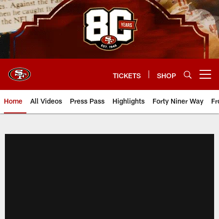
Skip
to
main
content
TICKETS
SHOP
Open menu button
Home
All Videos
Press Pass
Highlights
Forty Niner Way
Fr