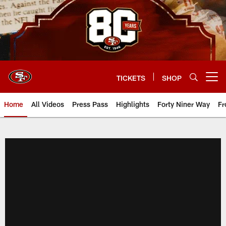
Skip
to
main
content
TICKETS
SHOP
Open menu button
Home
All Videos
Press Pass
Highlights
Forty Niner Way
Fr