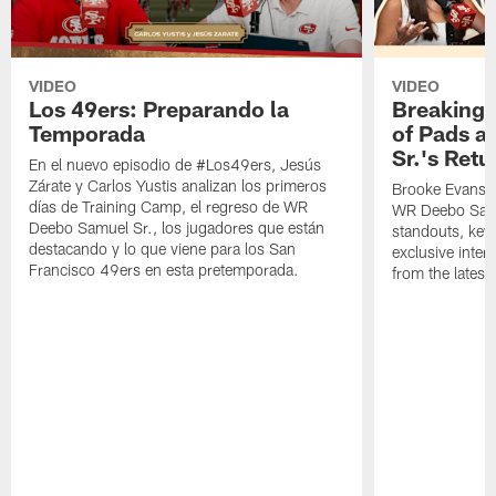
VIDEO
VIDEO
Los 49ers: Preparando la
Breaking 
Temporada
of Pads a
Sr.'s Retu
En el nuevo episodio de #Los49ers, Jesús
Zárate y Carlos Yustis analizan los primeros
Brooke Evans a
días de Training Camp, el regreso de WR
WR Deebo Samue
Deebo Samuel Sr., los jugadores que están
standouts, key 
destacando y lo que viene para los San
exclusive inte
Francisco 49ers en esta pretemporada.
from the lates