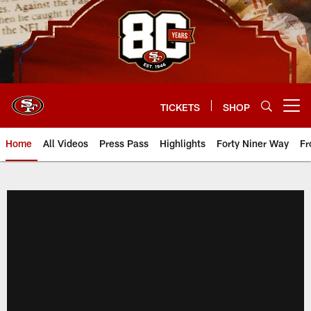
Skip
to
main
content
TICKETS
SHOP
Open menu button
Home
All Videos
Press Pass
Highlights
Forty Niner Way
Fr