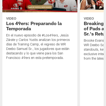
VIDEO
VIDEO
Los 49ers: Preparando la
Breaking 
Temporada
of Pads a
Sr.'s Retu
En el nuevo episodio de #Los49ers, Jesús
Zárate y Carlos Yustis analizan los primeros
Brooke Evans a
días de Training Camp, el regreso de WR
WR Deebo Samue
Deebo Samuel Sr., los jugadores que están
standouts, key 
destacando y lo que viene para los San
exclusive inte
Francisco 49ers en esta pretemporada.
from the lates