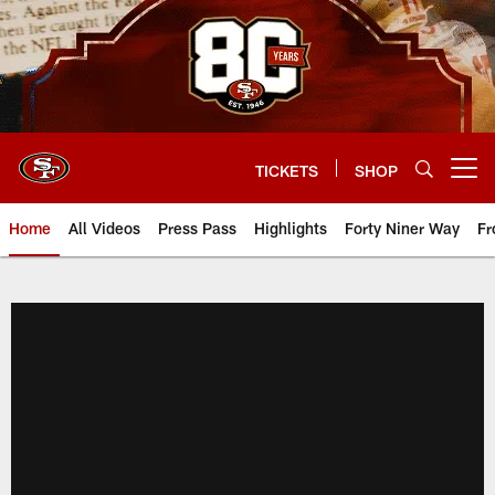
Skip
to
main
content
TICKETS
SHOP
Open menu button
Home
All Videos
Press Pass
Highlights
Forty Niner Way
Fr