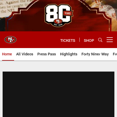
Skip
to
main
content
TICKETS
SHOP
Open menu button
Home
All Videos
Press Pass
Highlights
Forty Niner Way
Fr