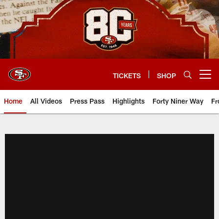
Skip
to
main
content
TICKETS
SHOP
Open menu button
Home
All Videos
Press Pass
Highlights
Forty Niner Way
Fr