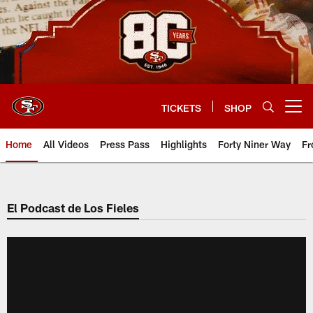
Skip
to
main
content
TICKETS
SHOP
Open menu button
Home
All Videos
Press Pass
Highlights
Forty Niner Way
Fr
El Podcast de Los Fieles