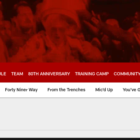
ULE
TEAM
80TH ANNIVERSARY
TRAINING CAMP
COMMUNIT
Forty Niner Way
From the Trenches
Mic'd Up
You've G