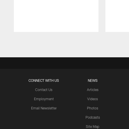
Pause
Play
CONNECT WITH US
NEWS
Contact Us
Articles
Employment
Videos
Email Newsletter
Photos
Podcasts
Site Map