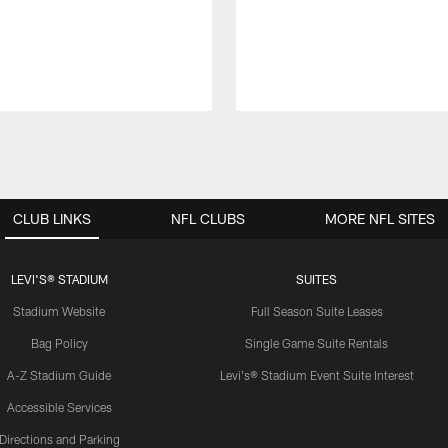
CLUB LINKS
NFL CLUBS
MORE NFL SITES
LEVI'S® STADIUM
SUITES
Stadium Website
Full Season Suite Leases
Bag Policy
Single Game Suite Rentals
A-Z Stadium Guide
Levi's® Stadium Event Suite Interest
Accessible Services
Directions and Parking