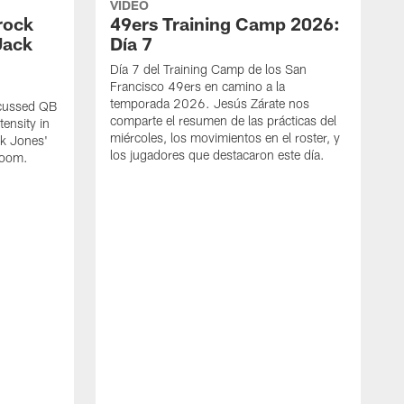
VIDEO
rock
49ers Training Camp 2026:
Jack
Día 7
Día 7 del Training Camp de los San
Francisco 49ers en camino a la
temporada 2026. Jesús Zárate nos
scussed QB
comparte el resumen de las prácticas del
ensity in
miércoles, los movimientos en el roster, y
ck Jones'
los jugadores que destacaron este día.
 room.
S
d
t
S
B