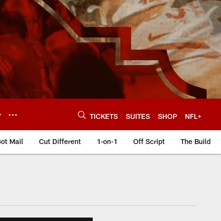
Y
TICKETS
SUITES
SHOP
NFL+
ot Mail
Cut Different
1-on-1
Off Script
The Build