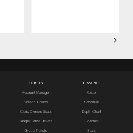
t
TICKETS
TEAM INFO
Account Manager
Roster
Season Tickets
Schedule
Citrix Owners Seats
Depth Chart
Single Game Tickets
Coaches
Group Tickets
Stats