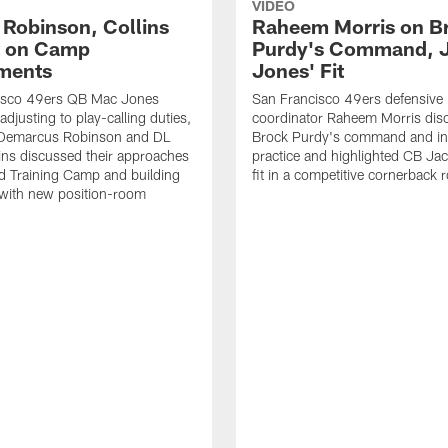
VIDEO
 Robinson, Collins
Raheem Morris on B
t on Camp
Purdy's Command, 
ments
Jones' Fit
isco 49ers QB Mac Jones
San Francisco 49ers defensive
djusting to play-calling duties,
coordinator Raheem Morris di
Demarcus Robinson and DL
Brock Purdy's command and int
lins discussed their approaches
practice and highlighted CB Ja
d Training Camp and building
fit in a competitive cornerback
 with new position-room