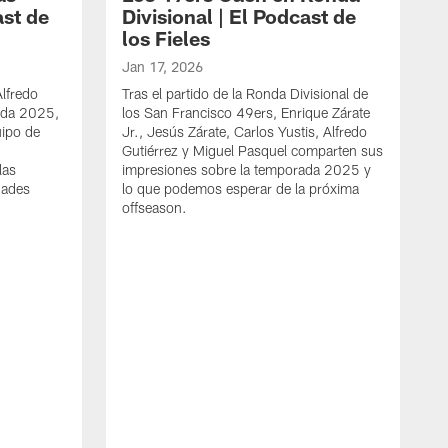
st de
Divisional | El Podcast de
los Fieles
Jan 17, 2026
lfredo
Tras el partido de la Ronda Divisional de
rada 2025,
los San Francisco 49ers, Enrique Zárate
uipo de
Jr., Jesús Zárate, Carlos Yustis, Alfredo
Gutiérrez y Miguel Pasquel comparten sus
las
impresiones sobre la temporada 2025 y
dades
lo que podemos esperar de la próxima
offseason.
J
M
a
c
F