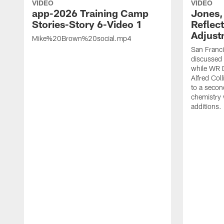
VIDEO
VIDEO
app-2026 Training Camp
Jones,
Stories-Story 6-Video 1
Reflec
Adjust
Mike%20Brown%20social.mp4
San Franc
discussed a
while WR 
Alfred Col
to a secon
chemistry
additions.