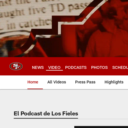
Skip
to
main
content
NEWS
VIDEO
PODCASTS
PHOTOS
SCHED
Home
All Videos
Press Pass
Highlights
El Podcast de Los Fieles