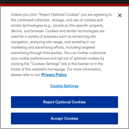
Unless you click “Reject Optional Cookies” you are agreeing to
the continued collection, storage, and use of cookies and
similar technologies (e.g., pixels) on this specific property,
device, and browser. Cookies and similar technologies are
© 2026 Forty Niners Football Company LLC
used for a variety of purposes such as enhancing site
navigation, analyzing site usage, and assisting in our
TERMS AND CONDITIONS
marketing and advertising efforts, including targeted
advertising through third parties. You can further customize
PRIVACY POLICY
your cookie preferences and opt out of optional cookies by
clicking the “Cookies Settings” link in this banner or in the
ACCESSIBILITY
footer of this website’s homepage. For more information,
CONTACT US
please refer to our
Privacy Policy
AD CHOICES
Cookie Settings
YOUR PRIVACY CHOICES
COOKIE SETTINGS
Reject Optional Cookies
PREFERENCE CENTER
Accept Cookies