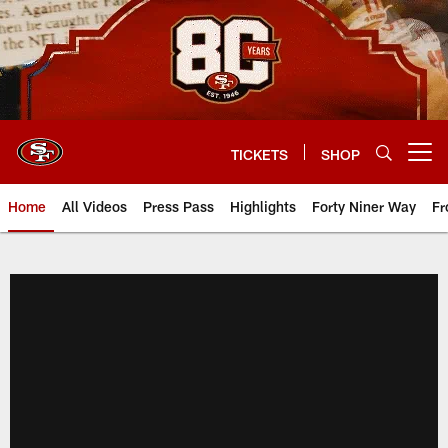
Skip
to
main
content
TICKETS
SHOP
Open menu button
Home
All Videos
Press Pass
Highlights
Forty Niner Way
Fr