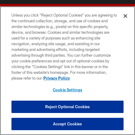
Unless you click “Reject Optional Cookies” you are agreeing to
the continued collection, storage, and use of cookies and
similar technologies (e.g., pixels) on this specific property,
device, and browser. Cookies and similar technologies are
© 2026 Forty Niners Football Company LLC
used for a variety of purposes such as enhancing site
navigation, analyzing site usage, and assisting in our
TERMS AND CONDITIONS
marketing and advertising efforts, including targeted
advertising through third parties. You can further customize
PRIVACY POLICY
your cookie preferences and opt out of optional cookies by
clicking the “Cookies Settings” link in this banner or in the
ACCESSIBILITY
footer of this website’s homepage. For more information,
CONTACT US
please refer to our
Privacy Policy
AD CHOICES
Cookie Settings
YOUR PRIVACY CHOICES
COOKIE SETTINGS
Reject Optional Cookies
PREFERENCE CENTER
Accept Cookies