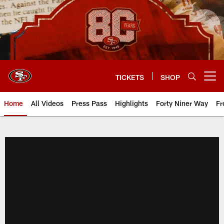
Skip
to
main
content
TICKETS
SHOP
Open menu button
Home
All Videos
Press Pass
Highlights
Forty Niner Way
Fr