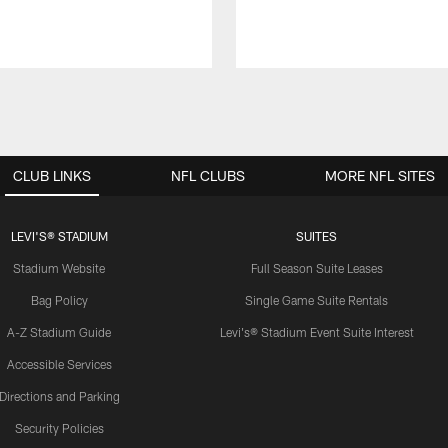
CLUB LINKS
NFL CLUBS
MORE NFL SITES
LEVI'S® STADIUM
SUITES
Stadium Website
Full Season Suite Leases
Bag Policy
Single Game Suite Rentals
A-Z Stadium Guide
Levi's® Stadium Event Suite Interest
Accessible Services
Directions and Parking
Security Policies