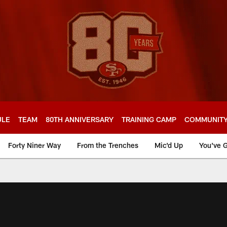
ULE
TEAM
80TH ANNIVERSARY
TRAINING CAMP
COMMUNIT
Forty Niner Way
From the Trenches
Mic'd Up
You've G