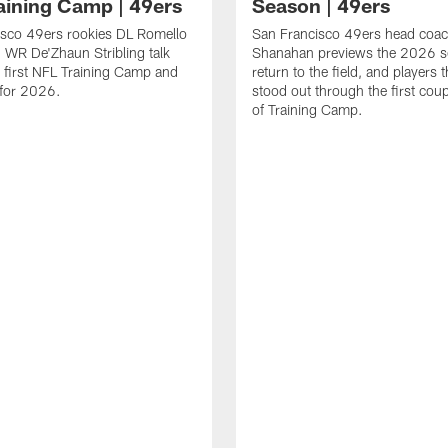
aining Camp | 49ers
Season | 49ers
isco 49ers rookies DL Romello
San Francisco 49ers head coac
 WR De'Zhaun Stribling talk
Shanahan previews the 2026 s
r first NFL Training Camp and
return to the field, and players 
s for 2026.
stood out through the first cou
of Training Camp.