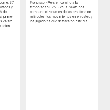
con el 87
Francisco 49ers en camino a la
vitados y
temporada 2026. Jesús Zárate nos
 8 de
comparte el resumen de las prácticas del
al primer
miércoles, los movimientos en el roster, y
s Zárate
los jugadores que destacaron este día.
e estos
A
C
C
s
J
a
j
d