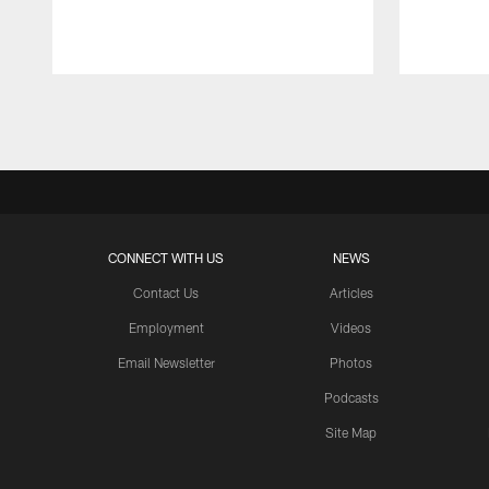
Pause
Play
CONNECT WITH US
NEWS
Contact Us
Articles
Employment
Videos
Email Newsletter
Photos
Podcasts
Site Map