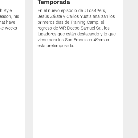
Temporada
h Kyle
En el nuevo episodio de #Los49ers,
eason, his
Jesús Zárate y Carlos Yustis analizan los
that have
primeros días de Training Camp, el
ple weeks
regreso de WR Deebo Samuel Sr., los
jugadores que están destacando y lo que
viene para los San Francisco 49ers en
esta pretemporada.
B
d
d
a
R