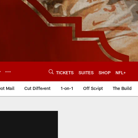
Y
TICKETS
SUITES
SHOP
NFL+
ot Mail
Cut Different
1-on-1
Off Script
The Build