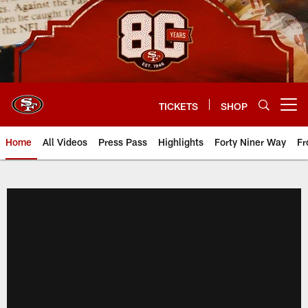
Skip
to
main
content
TICKETS
SHOP
Open menu button
Home
All Videos
Press Pass
Highlights
Forty Niner Way
Fr