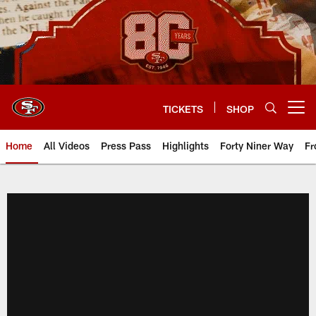
Skip
to
main
content
TICKETS
SHOP
Open menu button
Home
All Videos
Press Pass
Highlights
Forty Niner Way
Fr