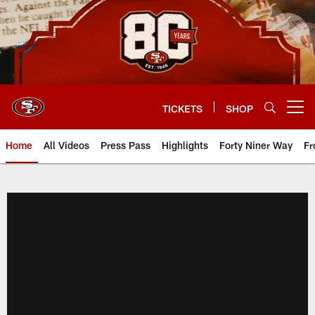
Skip
to
main
content
TICKETS
SHOP
Open menu button
Home
All Videos
Press Pass
Highlights
Forty Niner Way
Fr