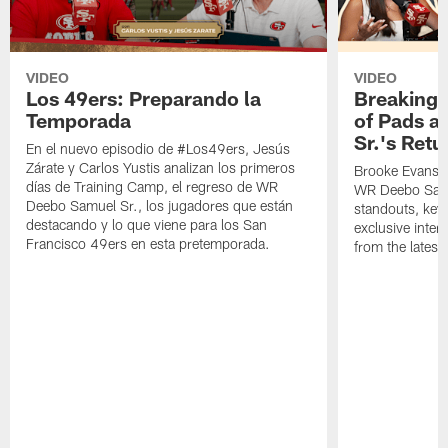
VIDEO
VIDEO
Los 49ers: Preparando la
Breaking 
Temporada
of Pads a
Sr.'s Retu
En el nuevo episodio de #Los49ers, Jesús
Zárate y Carlos Yustis analizan los primeros
Brooke Evans a
días de Training Camp, el regreso de WR
WR Deebo Samue
Deebo Samuel Sr., los jugadores que están
standouts, key 
destacando y lo que viene para los San
exclusive inte
Francisco 49ers en esta pretemporada.
from the lates