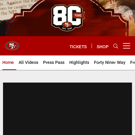
Skip
to
main
content
TICKETS
SHOP
Open menu button
Home
All Videos
Press Pass
Highlights
Forty Niner Way
Fr