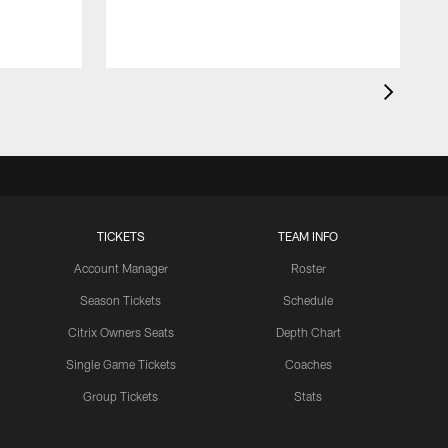
TICKETS
TEAM INFO
Account Manager
Roster
Season Tickets
Schedule
Citrix Owners Seats
Depth Chart
Single Game Tickets
Coaches
Group Tickets
Stats