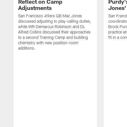
Reflect on Camp
Purdy
Adjustments
Jones' 
San Francisco 49ers QB Mac Jones
San Franci
discussed adjusting to play-calling duties,
coordinat
while WR Demarcus Robinson and DL
Brock Pur
Alfred Collins discussed their approaches
practice a
to a second Training Camp and building
fit in a c
chemistry with new position-room
additions.