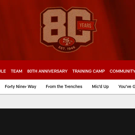
ULE
TEAM
80TH ANNIVERSARY
TRAINING CAMP
COMMUNIT
Forty Niner Way
From the Trenches
Mic'd Up
You've G