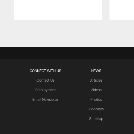
Pause
Play
CONNECT WITH US
NEWS
Contact Us
Articles
Employment
Videos
Email Newsletter
Photos
Podcasts
Site Map