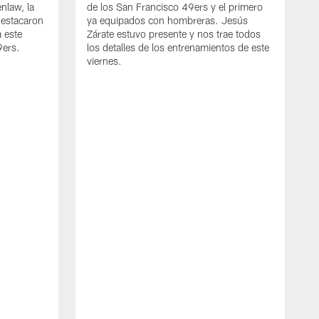
nlaw, la
de los San Francisco 49ers y el primero
destacaron
ya equipados con hombreras. Jesús
 este
Zárate estuvo presente y nos trae todos
9ers.
los detalles de los entrenamientos de este
viernes.
J
L
4
J
l
d
n
a
s