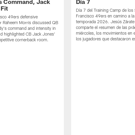
's Command, Jack
Día 7
Fit
Día 7 del Training Camp de los
Francisco 49ers en camino a la
sco 49ers defensive
temporada 2026. Jesús Zárate
or Raheem Morris discussed QB
comparte el resumen de las prác
dy's command and intensity in
miércoles, los movimientos en el
nd highlighted CB Jack Jones'
los jugadores que destacaron es
ompetitive cornerback room.