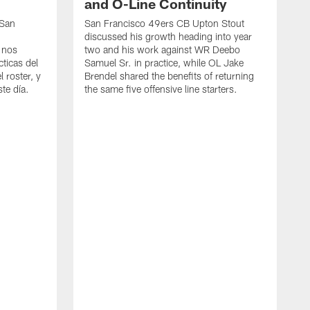
and O-Line Continuity
 San
San Francisco 49ers CB Upton Stout
discussed his growth heading into year
 nos
two and his work against WR Deebo
ticas del
Samuel Sr. in practice, while OL Jake
 roster, y
Brendel shared the benefits of returning
te día.
the same five offensive line starters.
S
c
d
o
h
W