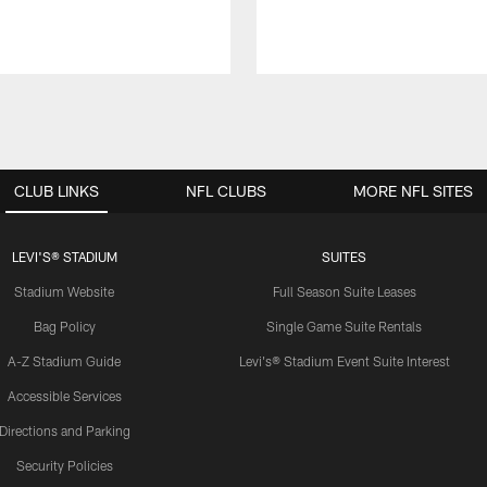
CLUB LINKS
NFL CLUBS
MORE NFL SITES
LEVI'S® STADIUM
SUITES
Stadium Website
Full Season Suite Leases
Bag Policy
Single Game Suite Rentals
A-Z Stadium Guide
Levi's® Stadium Event Suite Interest
Accessible Services
Directions and Parking
Security Policies