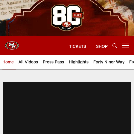
Skip
to
main
content
TICKETS
SHOP
Open menu button
Home
All Videos
Press Pass
Highlights
Forty Niner Way
Fr