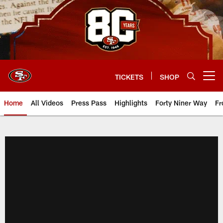
Skip
to
main
content
TICKETS
SHOP
Open menu button
Home
All Videos
Press Pass
Highlights
Forty Niner Way
Fr