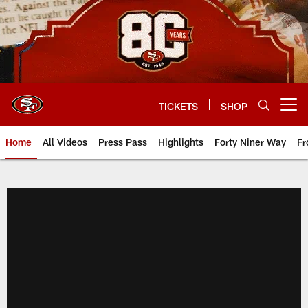
Skip
to
main
content
TICKETS
SHOP
Open menu button
Home
All Videos
Press Pass
Highlights
Forty Niner Way
Fr