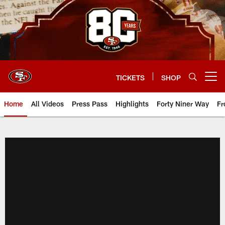
Skip
to
main
content
TICKETS
SHOP
Open menu button
Home
All Videos
Press Pass
Highlights
Forty Niner Way
Fr