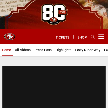
Skip
to
main
content
TICKETS
SHOP
Open menu button
Home
All Videos
Press Pass
Highlights
Forty Niner Way
Fr