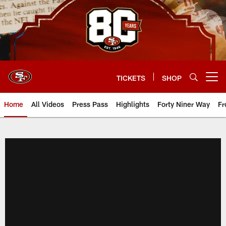
Skip
to
main
content
TICKETS
SHOP
Open menu button
Home
All Videos
Press Pass
Highlights
Forty Niner Way
Fr