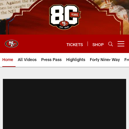
Skip
to
main
content
TICKETS
SHOP
Open menu button
Home
All Videos
Press Pass
Highlights
Forty Niner Way
Fr