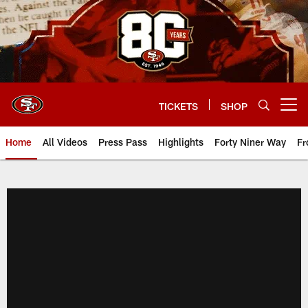
Skip
to
main
content
TICKETS
SHOP
Open menu button
Home
All Videos
Press Pass
Highlights
Forty Niner Way
Fr