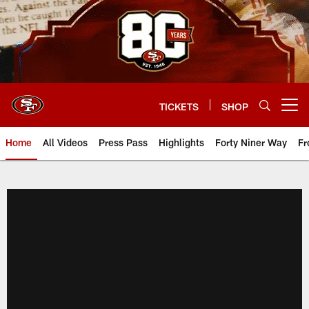
Skip
to
main
content
TICKETS
SHOP
Open menu button
Home
All Videos
Press Pass
Highlights
Forty Niner Way
Fr